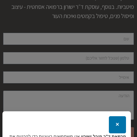
מיטביות. בנוסף, עוסקת ד״ר ישורון ברפואה אסתטית - עיצוב
ופיסול פנים, טיפול בקמטים ואיכות העור
×
שליחה
מרפאת ד"ר מיכל ישורון
אנו משתמשים בעוגיות כדי להבטיח את