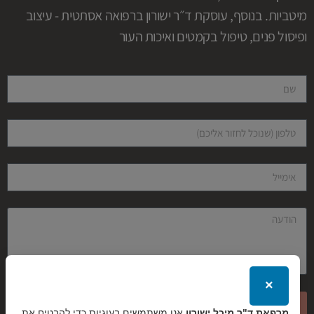
מיטביות. בנוסף, עוסקת ד״ר ישורון ברפואה אסתטית - עיצוב
ופיסול פנים, טיפול בקמטים ואיכות העור
×
שליחה
מרפאת ד"ר מיכל ישורון
אנו משתמשים בעוגיות כדי להבטיח את